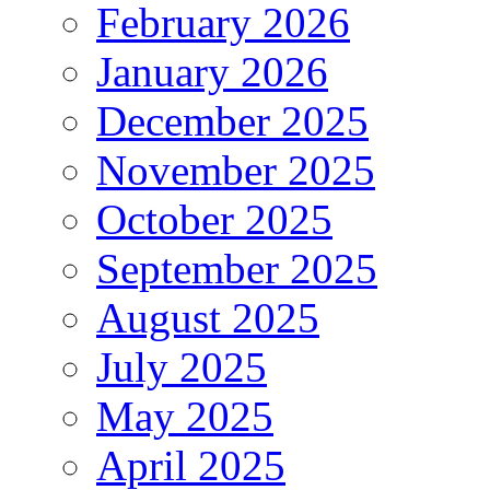
February 2026
January 2026
December 2025
November 2025
October 2025
September 2025
August 2025
July 2025
May 2025
April 2025