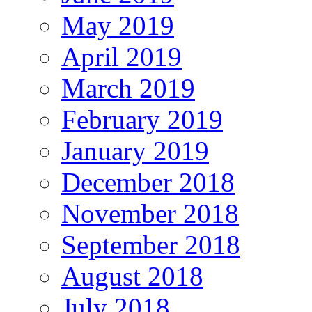
May 2019
April 2019
March 2019
February 2019
January 2019
December 2018
November 2018
September 2018
August 2018
July 2018