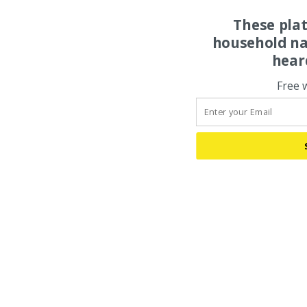
These pla
household na
hear
Free 