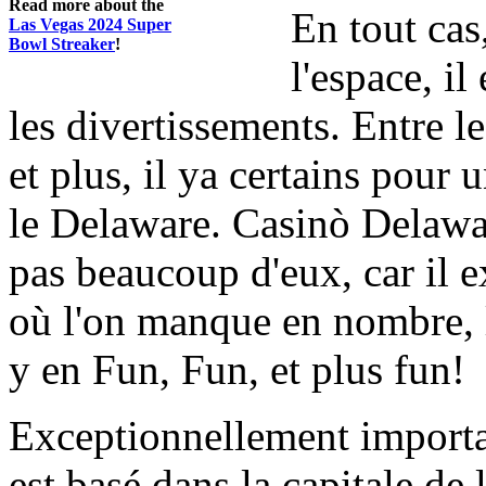
Read more about the
En tout cas
Las Vegas 2024 Super
Bowl Streaker
!
l'espace, i
les divertissements. Entre l
et plus, il ya certains pour
le Delaware. Casinò Delawar
pas beaucoup d'eux, car il e
où l'on manque en nombre, 
y en Fun, Fun, et plus fun!
Exceptionnellement import
est basé dans la capitale d