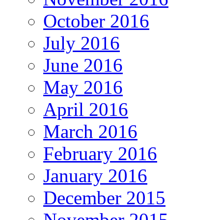
October 2016
July 2016
June 2016
May 2016
April 2016
March 2016
February 2016
January 2016
December 2015
November 2015