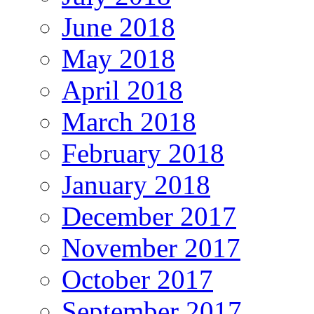
June 2018
May 2018
April 2018
March 2018
February 2018
January 2018
December 2017
November 2017
October 2017
September 2017