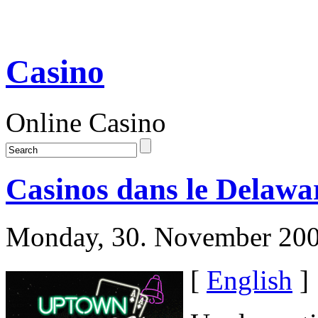
Casino
Online Casino
Casinos dans le Delawa
Monday, 30. November 20
[
English
]