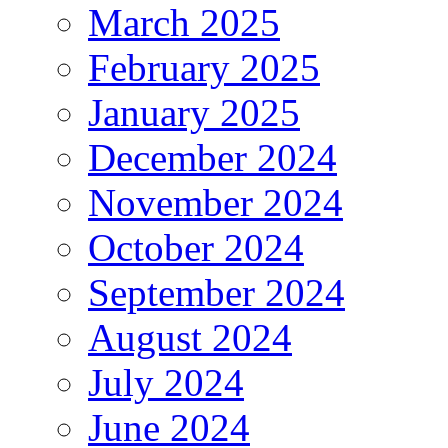
March 2025
February 2025
January 2025
December 2024
November 2024
October 2024
September 2024
August 2024
July 2024
June 2024