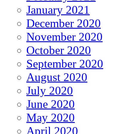
January 2021
December 2020
November 2020
October 2020
September 2020
August 2020
July 2020
June 2020
May 2020
April 2020