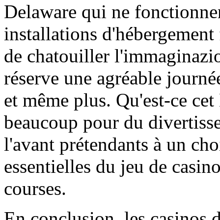
Delaware qui ne fonctionnent
installations d'hébergement 
de chatouiller l'immaginazio
réserve une agréable journé
et même plus. Qu'est-ce cet 
beaucoup pour du divertiss
l'avant prétendants à un cho
essentielles du jeu de casino
courses.
En conclusion, les casinos 