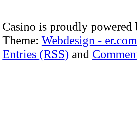
Casino is proudly powered
Theme:
Webdesign - er.com
Entries (RSS)
and
Comment