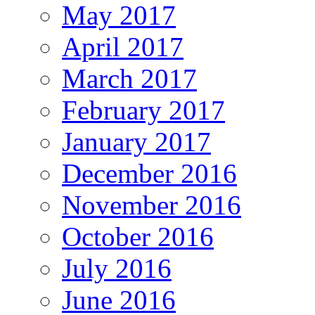
May 2017
April 2017
March 2017
February 2017
January 2017
December 2016
November 2016
October 2016
July 2016
June 2016