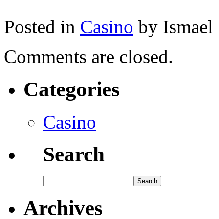
Posted in
Casino
by Ismael
Comments are closed.
Categories
Casino
Search
Archives