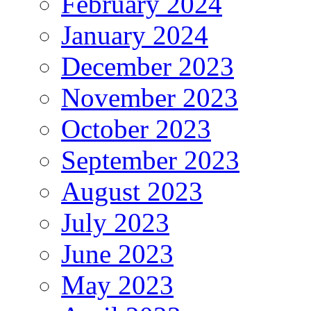
February 2024
January 2024
December 2023
November 2023
October 2023
September 2023
August 2023
July 2023
June 2023
May 2023