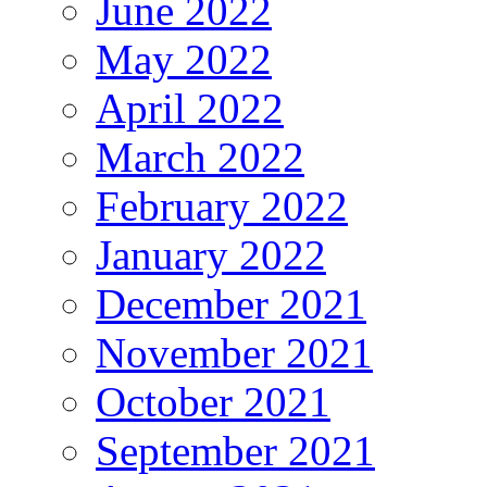
June 2022
May 2022
April 2022
March 2022
February 2022
January 2022
December 2021
November 2021
October 2021
September 2021