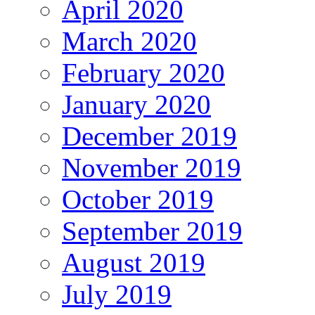
April 2020
March 2020
February 2020
January 2020
December 2019
November 2019
October 2019
September 2019
August 2019
July 2019