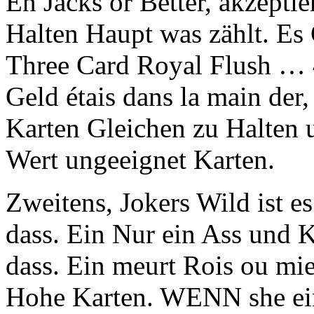
En Jacks or Better, akzeptie
Halten Haupt was zählt. 
Three Card Royal Flush …
Geld étais dans la main der
Karten Gleichen zu Halten
Wert ungeeignet Karten.
Zweitens, Jokers Wild ist e
dass. Ein Nur ein Ass und K
dass. Ein meurt Rois ou mi
Hohe Karten. WENN she ei