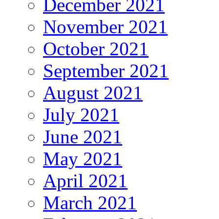
December 2021
November 2021
October 2021
September 2021
August 2021
July 2021
June 2021
May 2021
April 2021
March 2021