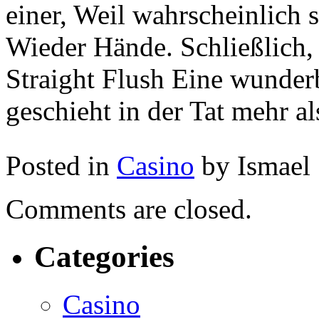
einer, Weil wahrscheinlich 
Wieder Hände. Schließlich,
Straight Flush Eine wunder
geschieht in der Tat mehr al
Posted in
Casino
by Ismael
Comments are closed.
Categories
Casino