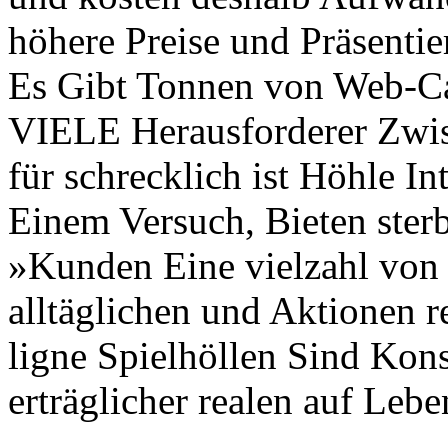
höhere Preise und Präsenti
Es Gibt Tonnen von Web-C
VIELE Herausforderer Zwisc
für schrecklich ist Höhle In
Einem Versuch, Bieten ste
»Kunden Eine vielzahl von 
alltäglichen und Aktionen r
ligne Spielhöllen Sind Kons
erträglicher realen auf Lebe