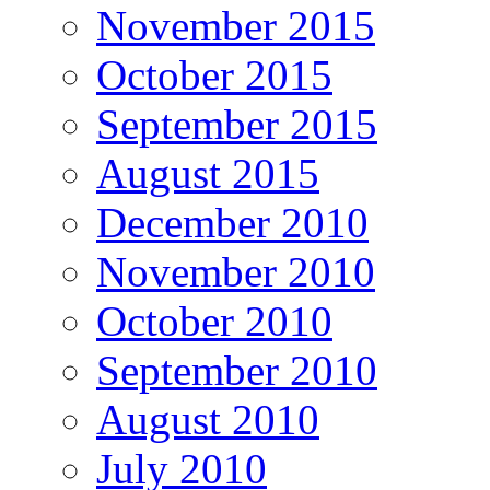
November 2015
October 2015
September 2015
August 2015
December 2010
November 2010
October 2010
September 2010
August 2010
July 2010