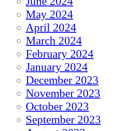
June 2024
May 2024
April 2024
March 2024
February 2024
January 2024
December 2023
November 2023
October 2023
September 2023