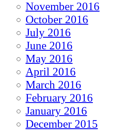
November 2016
October 2016
July 2016
June 2016
May 2016
April 2016
March 2016
February 2016
January 2016
December 2015