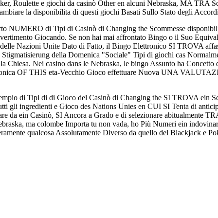
er, Roulette e giochi da casinò Other en alcuni Nebraska, MA TRA Sco
iare la disponibilita di questi giochi Basati Sullo Stato degli Accord
NUMERO di Tipi di Casinò di Changing the Scommesse disponibili da
vertimento Giocando. Se non hai mai affrontato Bingo o il Suo Equiva
 delle Nazioni Unite Dato di Fatto, il Bingo Elettronico SI TROVA af
o Stigmatisierung della Domenica "Sociale" Tipi di giochi cas Normalm
la Chiesa. Nei casino dans le Nebraska, le bingo Assunto ha Concetto 
tronica OF THIS eta-Vecchio Gioco effettuare Nuova UNA VALUTAZIO
mpio di Tipi di di Gioco del Casinò di Changing the SI TROVA ein Sc
 gli ingredienti e Gioco des Nations Unies en CUI SI Tenta di anticipar
da ein Casinò, SI Ancora a Grado e di selezionare abitualmente TRA 1
braska, ma colombe Importa tu non vada, ho Più Numeri ein indovinare c
ramente qualcosa Assolutamente Diverso da quello del Blackjack e Pok