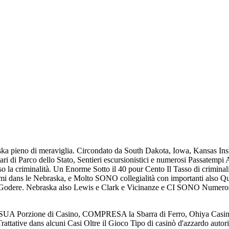
 pieno di meraviglia. Circondato da South Dakota, Iowa, Kansas Insiem
tari di Parco dello Stato, Sentieri escursionistici e numerosi Passatemp
lso la criminalità. Un Enorme Sotto il 40 pour Cento Il Tasso di crimin
ans le Nebraska, e Molto SONO collegialità con importanti also Qui 
Godere. Nebraska also Lewis e Clark e Vicinanze e CI SONO Numerose
 SUA Porzione di Casino, COMPRESA la Sbarra di Ferro, Ohiya Casino
tative dans alcuni Casi Oltre il Gioco Tipo di casinò d'azzardo autoriz