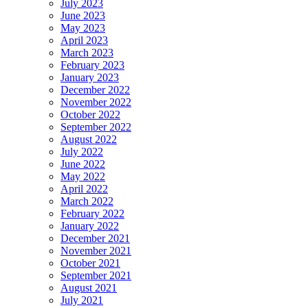
July 2023
June 2023
May 2023
April 2023
March 2023
February 2023
January 2023
December 2022
November 2022
October 2022
September 2022
August 2022
July 2022
June 2022
May 2022
April 2022
March 2022
February 2022
January 2022
December 2021
November 2021
October 2021
September 2021
August 2021
July 2021