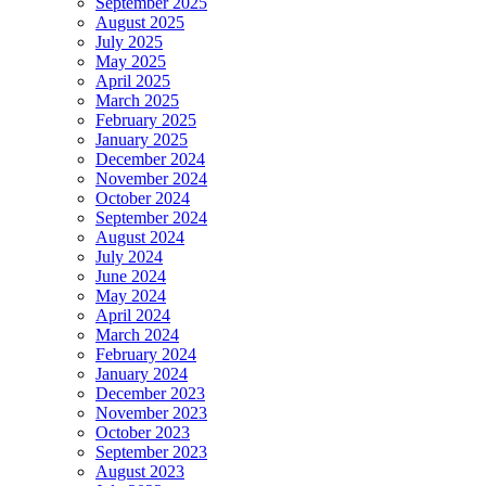
September 2025
August 2025
July 2025
May 2025
April 2025
March 2025
February 2025
January 2025
December 2024
November 2024
October 2024
September 2024
August 2024
July 2024
June 2024
May 2024
April 2024
March 2024
February 2024
January 2024
December 2023
November 2023
October 2023
September 2023
August 2023