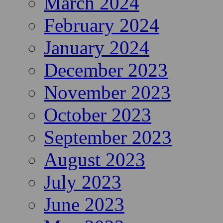
March 2024
February 2024
January 2024
December 2023
November 2023
October 2023
September 2023
August 2023
July 2023
June 2023