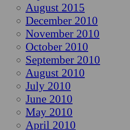
August 2015
December 2010
November 2010
October 2010
September 2010
August 2010
July 2010
June 2010
May 2010
April 2010