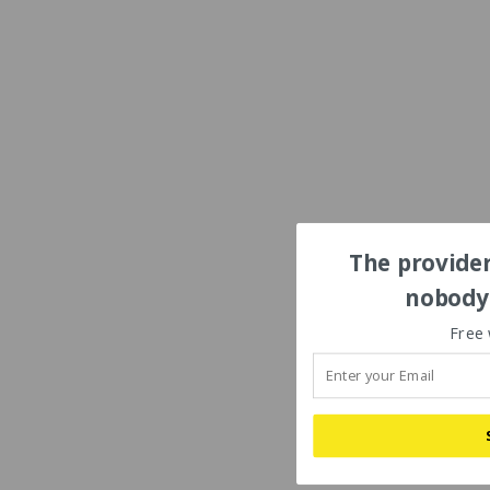
The provider
nobody'
Free 