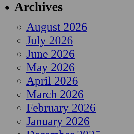
Archives
August 2026
July 2026
June 2026
May 2026
April 2026
March 2026
February 2026
January 2026