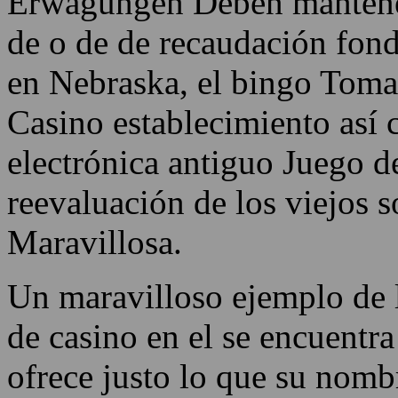
Erwägungen Deben manteners
de o de de recaudación fondo
en Nebraska, el bingo Toma
Casino establecimiento así 
electrónica antiguo Juego d
reevaluación de los viejos s
Maravillosa.
Un maravilloso ejemplo de l
de casino en el se encuent
ofrece justo lo que su nomb