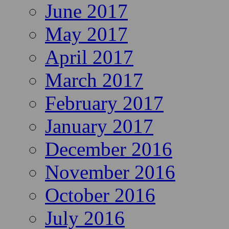
June 2017
May 2017
April 2017
March 2017
February 2017
January 2017
December 2016
November 2016
October 2016
July 2016