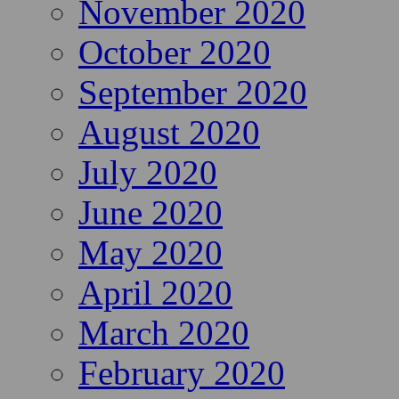
November 2020
October 2020
September 2020
August 2020
July 2020
June 2020
May 2020
April 2020
March 2020
February 2020