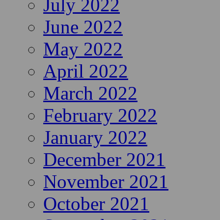
July 2022
June 2022
May 2022
April 2022
March 2022
February 2022
January 2022
December 2021
November 2021
October 2021